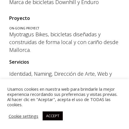
Marca de bicicletas Downhill y Enduro
Proyecto
ON-GOING PROYECT
Myotragus Bikes, bicicletas diseñadas y
construidas de forma local y con cariño desde
Mallorca.
Servicios
Identidad, Naming, Dirección de Arte, Web y
Producción fotográfica y audiovisual
Usamos cookies en nuestra web para brindarle la mejor
experiencia recordando sus preferencias y visitas previas.
Al hacer clic en "Aceptar", acepta el uso de TODAS las
cookies.
hola@sofocalo.com
Cookie settings
ACCEPT